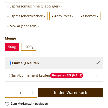
- Espressomaschine (Siebträger) -
- Espressoherdkocher -
- Aero Press -
- Chemex -
- Mokka (sehr fein) -
Menge
500g
1000g
Einmalig kaufen
Im Abonnement kaufen
Sie sparen 3% (0,51 €)
In den Warenkorb
Zum Merkzettel hinzufügen