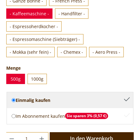
- Ganze Bohne -
- French Press -
- Kaffeemaschine -
- Handfilter -
- Espressoherdkocher -
- Espressomaschine (Siebträger) -
- Mokka (sehr fein) -
- Chemex -
- Aero Press -
Menge
500g
1000g
Einmalig kaufen
Im Abonnement kaufen
Sie sparen 3% (0,57 €)
In den Warenkorb