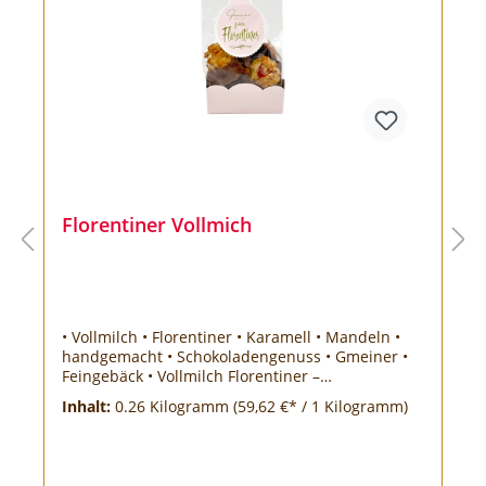
Florentiner Vollmich
• Vollmilch • Florentiner • Karamell • Mandeln •
handgemacht • Schokoladengenuss • Gmeiner •
Feingebäck • Vollmilch Florentiner –
verführerischer Genuss in jeder Tüte Die
Inhalt:
0.26 Kilogramm
(59,62 €* / 1 Kilogramm)
Vollmilch Florentiner 260g von Gmeiner
Chocolatier sind ein wahres Meisterwerk der
Schokoladenkunst. Jede Tüte enthält
handgemachte Florentiner, die mit zarter,