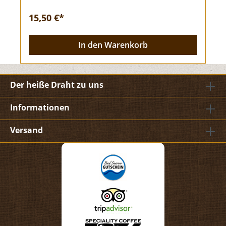
vollmundiger Vollmilch-Schokolade überzogen
sind – ein Geschmackserlebnis für alle, die feinen
15,50 €*
Schokoladengenuss lieben. Mit Liebe ausgewählt
für dich in der Kaffeerösterei Bad Saarow. Der
unwiderstehliche Genuss entsteht durch die
In den Warenkorb
perfekte Kombination aus knusprigen
Florentinern und süßer Vollmilch-Schokolade.
Jeder Bissen schmilzt im Mund und entfaltet eine
harmonische Balance aus Karamellnoten und
Der heiße Draht zu uns
Schokoladenaromen – ideal für alle, die
vollmundige, handwerkliche
Feinschmeckermomente schätzen. Ob zum
Informationen
persönlichen Genuss oder als exklusives
Geschenk – diese Vollmilch Florentiner sind eine
Versand
wunderbare Wahl für alle, die sich etwas
Besonderes gönnen möchten. Die edlen Zutaten
und die handwerkliche Fertigung machen diese
Schokoladenkreation zu einem einzigartigen
Erlebnis. Warum Sie die Vollmilch Florentiner
lieben werden Handgefertigte Florentiner mit
vollmundiger Vollmilch-Schokolade Harmonische
Kombination aus Karamell- und
Schokoladenaromen Perfekt als Geschenk oder
für den persönlichen Genuss 260 g pure
Schokoladenfreude in jeder Tüte