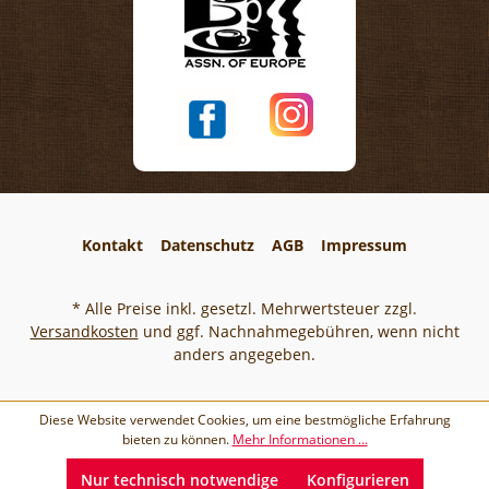
Handwerkskunst aus dem Hause Gmeiner
Chocolatier Gönnen Sie sich oder Ihren Liebsten
diese einzigartige Vollmilch Florentiner 260g von
Gmeiner Chocolatier. Bestellen Sie jetzt und
lassen Sie sich von der exquisiten Qualität und
dem Geschmack verzaubern! Feines
Schokoladengebäck, ausgewählt für deinen
Genussmoment – direkt aus der Kaffeerösterei
Bad Saarow.
Kontakt
Datenschutz
AGB
Impressum
* Alle Preise inkl. gesetzl. Mehrwertsteuer zzgl.
Versandkosten
und ggf. Nachnahmegebühren, wenn nicht
anders angegeben.
Diese Website verwendet Cookies, um eine bestmögliche Erfahrung
bieten zu können.
Mehr Informationen ...
Nur technisch notwendige
Konfigurieren